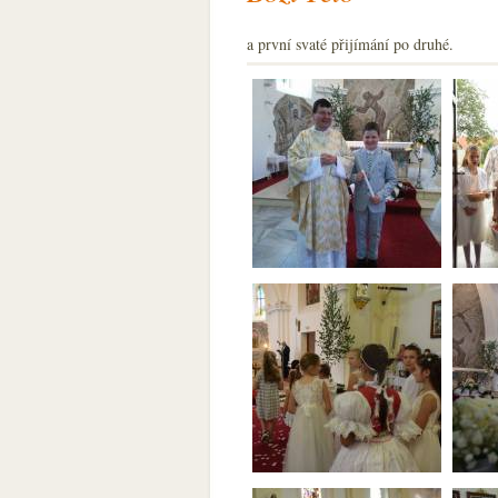
a první svaté přijímání po druhé.