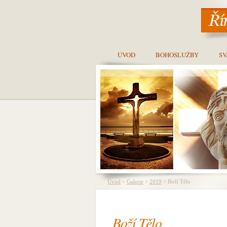
ÚVOD
BOHOSLUŽBY
SV
Úvod
>
Galerie
>
2019
> Boží Tělo
Boží Tělo