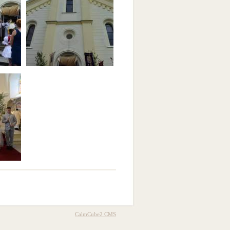
CalmCube2 CMS