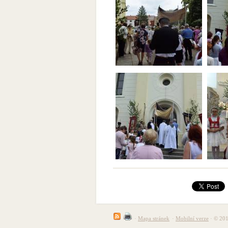
·
Mapa stránek
·
Mobilní verze
· © 201