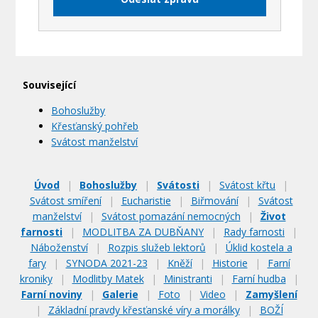
Související
Bohoslužby
Křesťanský pohřeb
Svátost manželství
Úvod
|
Bohoslužby
|
Svátosti
|
Svátost křtu
|
Svátost smíření
|
Eucharistie
|
Biřmování
|
Svátost
manželství
|
Svátost pomazání nemocných
|
Život
farnosti
|
MODLITBA ZA DUBŇANY
|
Rady farnosti
|
Náboženství
|
Rozpis služeb lektorů
|
Úklid kostela a
fary
|
SYNODA 2021-23
|
Kněží
|
Historie
|
Farní
kroniky
|
Modlitby Matek
|
Ministranti
|
Farní hudba
|
Farní noviny
|
Galerie
|
Foto
|
Video
|
Zamyšlení
|
Základní pravdy křesťanské víry a morálky
|
BOŽÍ