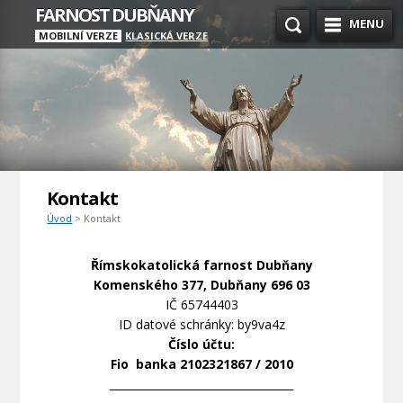
FARNOST DUBŇANY
MENU
MOBILNÍ VERZE
KLASICKÁ VERZE
Kontakt
Úvod
> Kontakt
Římskokatolická farnost Dubňany
Komenského 377, Dubňany 696 03
IČ 65744403
ID datové schránky: by9va4z
Číslo účtu:
Fio banka 2102321867 / 2010
__________________________________