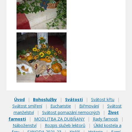
Úvod
|
Bohoslužby
|
Svátosti
|
Svátost křtu
|
Svátost smíření
|
Eucharistie
|
Biřmování
|
Svátost
manželství
|
Svátost pomazání nemocných
|
Život
farnosti
|
MODLITBA ZA DUBŇANY
|
Rady farnosti
|
Náboženství
|
Rozpis služeb lektorů
|
Úklid kostela a
fary
|
SYNODA 2021-23
|
Kněží
|
Historie
|
Farní