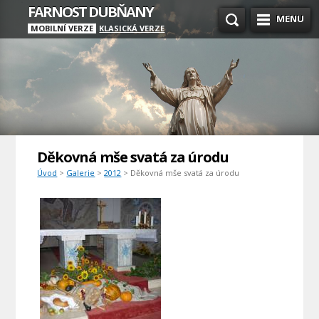
FARNOST DUBŇANY
MENU
MOBILNÍ VERZE
KLASICKÁ VERZE
Děkovná mše svatá za úrodu
Úvod
>
Galerie
>
2012
> Děkovná mše svatá za úrodu