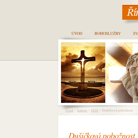
ÚVOD
BOHOSLUŽBY
SV
Úvod
>
Galerie
>
2016
> Dušičková pobožnost
Dušičková pobožnost