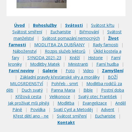
Úvod
|
Bohoslužby
|
Svátosti
|
Svátost křtu
|
Svátost smíření
|
Eucharistie
|
Biřmování
|
Svátost
manželství
|
Svátost pomazání nemocných
|
Život
farnosti
|
MODLITBA ZA DUBŇANY
|
Rady farnosti
|
Náboženství
|
Rozpis služeb lektorů
|
Úklid kostela a
fary
|
SYNODA 2021-23
|
Kněží
|
Historie
|
Farní
kroniky
|
Modlitby Matek
|
Ministranti
|
Farní hudba
|
Farní noviny
|
Galerie
|
Foto
|
Video
|
Zamyšlení
|
Základní pravdy křesťanské víry a morálky
|
BOŽÍ
MILOSRDENSTVÍ
|
Pohřeb - smrt
|
Modlitba rodičů za
děti
|
Duch svatý
|
Panna Maria
|
Bible
|
Postní doba
|
Křížová cesta
|
Velikonoce
|
Svatý otec František
|
Jak prožívat mši plněji
|
Modlitba
|
Evangelizace
|
Anděl
Páně
|
Povídka
|
Svatí Cyril a Metoděj
|
Advent
|
Křest dětí ano - ne
|
Svátost smíření
|
Eucharistie
|
Kontakt