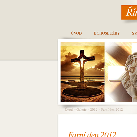
ÚVOD
BOHOSLUŽBY
SV
Úvod
>
Galerie
>
2012
> Farní den 2012
Farní den 2012