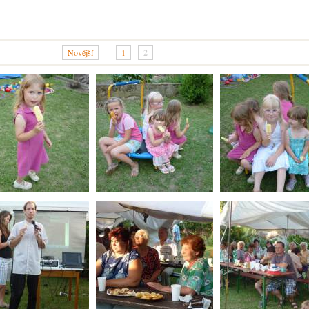
Novější
1
2