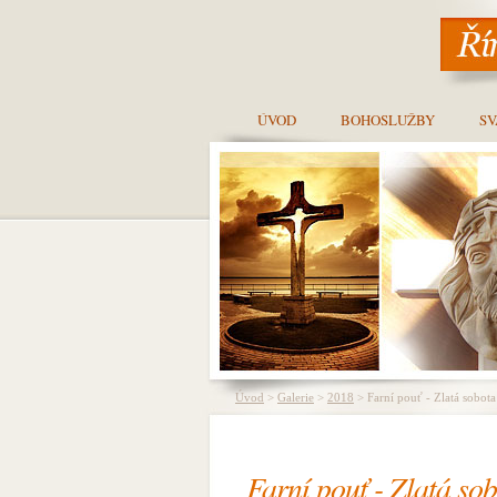
ÚVOD
BOHOSLUŽBY
SV
Úvod
>
Galerie
>
2018
> Farní pouť - Zlatá sobota
Farní pouť - Zlatá so