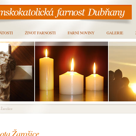
ÁTOSTI
ŽIVOT FARNOSTI
FARNÍ NOVINY
GALERIE
 Žarošice
bota Žarošice