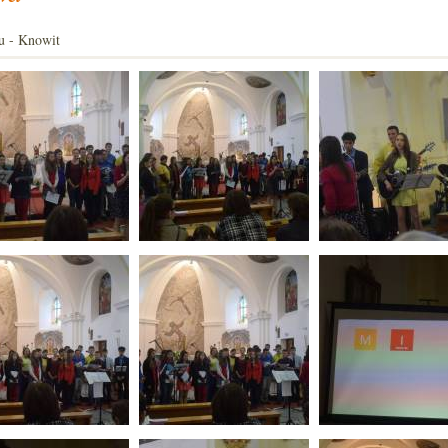
u - Knowit