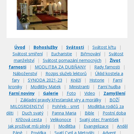
Úvod
|
Bohoslužby
|
Svátosti
|
Svátost křtu
|
Svátost smíření
|
Eucharistie
|
Biřmování
|
Svátost
manželství
|
Svátost pomazání nemocných
|
Život
farnosti
|
MODLITBA ZA DUBŇANY
|
Rady farnosti
|
Náboženství
|
Rozpis služeb lektorů
|
Úklid kostela a
fary
|
SYNODA 2021-23
|
Kněží
|
Historie
|
Farní
kroniky
|
Modlitby Matek
|
Ministranti
|
Farní hudba
|
Farní noviny
|
Galerie
|
Foto
|
Video
|
Zamyšlení
|
Základní pravdy křesťanské víry a morálky
|
BOŽÍ
MILOSRDENSTVÍ
|
Pohřeb - smrt
|
Modlitba rodičů za
děti
|
Duch svatý
|
Panna Maria
|
Bible
|
Postní doba
|
Křížová cesta
|
Velikonoce
|
Svatý otec František
|
Jak prožívat mši plněji
|
Modlitba
|
Evangelizace
|
Anděl
Páně
|
Povídka
|
Svatí Cyril a Metoděj
|
Advent
|