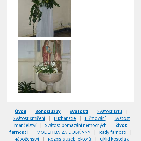
Úvod
|
Bohoslužby
|
Svátosti
|
Svátost křtu
|
Svátost smíření
|
Eucharistie
|
Biřmování
|
Svátost
manželství
|
Svátost pomazání nemocných
|
Život
farnosti
|
MODLITBA ZA DUBŇANY
|
Rady farnosti
|
Náboženství
|
Rozpis služeb lektorů
|
Úklid kostela a