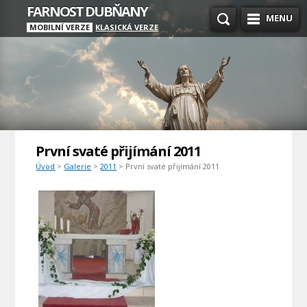
FARNOST DUBŇANY
MENU
MOBILNÍ VERZE
KLASICKÁ VERZE
První svaté přijímání 2011
Úvod
>
Galerie
>
2011
> První svaté přijímání 2011