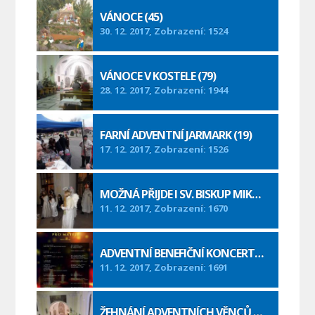
VÁNOCE (45)
30. 12. 2017, Zobrazení: 1524
VÁNOCE V KOSTELE (79)
28. 12. 2017, Zobrazení: 1944
FARNÍ ADVENTNÍ JARMARK (19)
17. 12. 2017, Zobrazení: 1526
MOŽNÁ PŘIJDE I SV. BISKUP MIKULÁŠ (39)
11. 12. 2017, Zobrazení: 1670
ADVENTNÍ BENEFIČNÍ KONCERT PRO MATÝSKA (4)
11. 12. 2017, Zobrazení: 1691
ŽEHNÁNÍ ADVENTNÍCH VĚNCŮ (17)