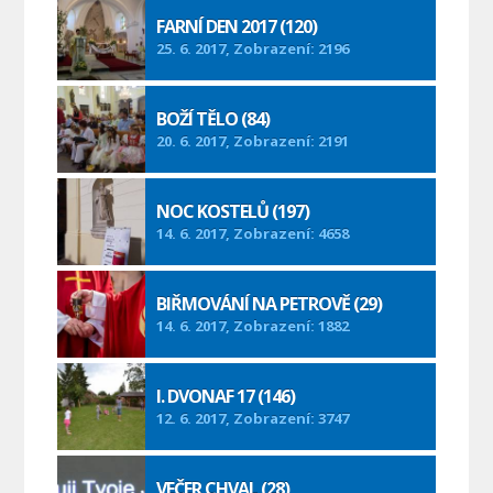
FARNÍ DEN 2017 (120)
25. 6. 2017, Zobrazení: 2196
BOŽÍ TĚLO (84)
20. 6. 2017, Zobrazení: 2191
NOC KOSTELŮ (197)
14. 6. 2017, Zobrazení: 4658
BIŘMOVÁNÍ NA PETROVĚ (29)
14. 6. 2017, Zobrazení: 1882
I. DVONAF 17 (146)
12. 6. 2017, Zobrazení: 3747
VEČER CHVAL (28)