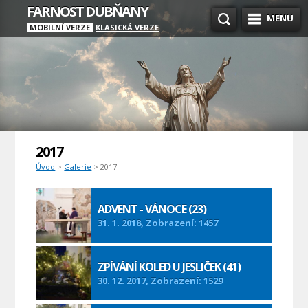
FARNOST DUBŇANY
MENU
MOBILNÍ VERZE
KLASICKÁ VERZE
2017
Úvod
>
Galerie
> 2017
ADVENT - VÁNOCE (23)
31. 1. 2018, Zobrazení: 1457
ZPÍVÁNÍ KOLED U JESLIČEK (41)
30. 12. 2017, Zobrazení: 1529