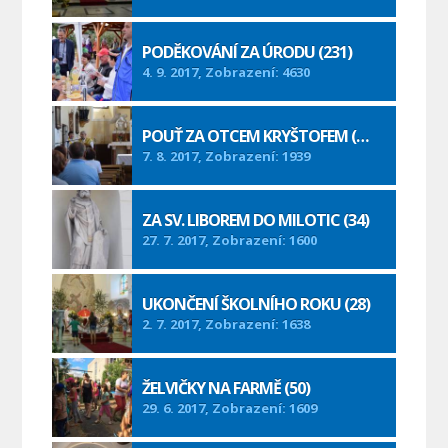
PODĚKOVÁNÍ ZA ÚRODU (231)
4. 9. 2017, Zobrazení: 4630
POUŤ ZA OTCEM KRYŠTOFEM (94)
7. 8. 2017, Zobrazení: 1939
ZA SV. LIBOREM DO MILOTIC (34)
27. 7. 2017, Zobrazení: 1600
UKONČENÍ ŠKOLNÍHO ROKU (28)
2. 7. 2017, Zobrazení: 1638
ŽELVIČKY NA FARMĚ (50)
29. 6. 2017, Zobrazení: 1609