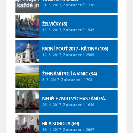
21. 5. 2017, Zobrazení: 1738
ŽELVIČKY (8)
13. 5. 2017, Zobrazení: 1545
FARNÍ POUŤ 2017 - KŘTINY (106)
12. 5. 2017, Zobrazení: 2505
ŽEHNÁNÍ POLÍ A VINIC (34)
5. 5. 2017, Zobrazení: 1793
NEDĚLE ZMRTVÝCHVSTÁNÍ PÁNĚ (44)
26. 4. 2017, Zobrazení: 1640
BÍLÁ SOBOTA (69)
16. 4. 2017, Zobrazení: 2067