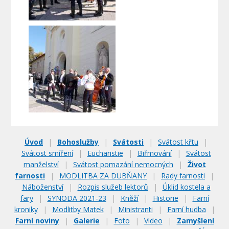
Úvod
|
Bohoslužby
|
Svátosti
|
Svátost křtu
|
Svátost smíření
|
Eucharistie
|
Biřmování
|
Svátost
manželství
|
Svátost pomazání nemocných
|
Život
farnosti
|
MODLITBA ZA DUBŇANY
|
Rady farnosti
|
Náboženství
|
Rozpis služeb lektorů
|
Úklid kostela a
fary
|
SYNODA 2021-23
|
Kněží
|
Historie
|
Farní
kroniky
|
Modlitby Matek
|
Ministranti
|
Farní hudba
|
Farní noviny
|
Galerie
|
Foto
|
Video
|
Zamyšlení