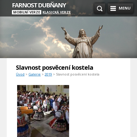
FARNOST DUBŇANY
MENU
MOBILNÍ VERZE
KLASICKÁ VERZE
Slavnost posvěcení kostela
Úvod
>
Galerie
>
2019
> Slavnost posvěcení kostela