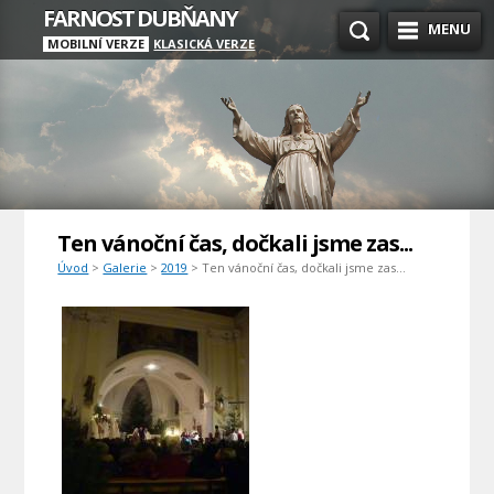
FARNOST DUBŇANY
MENU
MOBILNÍ VERZE
KLASICKÁ VERZE
Ten vánoční čas, dočkali jsme zas...
Úvod
>
Galerie
>
2019
> Ten vánoční čas, dočkali jsme zas...