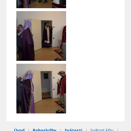
Úvod
|
Bohoslužby
|
Svátosti
|
Svátost křtu
|