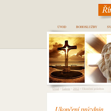
ÚVOD
BOHOSLUŽBY
SV
Úvod
>
Galerie
>
2012
> Ukončení prázdnin
Ukončení prázdnin