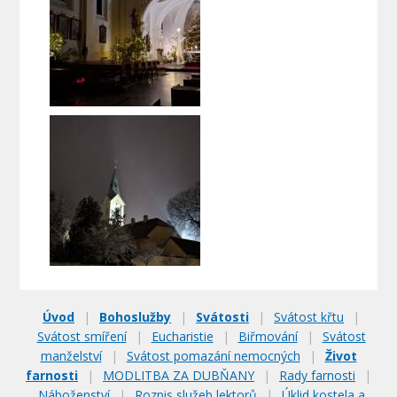
Úvod
|
Bohoslužby
|
Svátosti
|
Svátost křtu
|
Svátost smíření
|
Eucharistie
|
Biřmování
|
Svátost
manželství
|
Svátost pomazání nemocných
|
Život
farnosti
|
MODLITBA ZA DUBŇANY
|
Rady farnosti
|
Náboženství
|
Rozpis služeb lektorů
|
Úklid kostela a