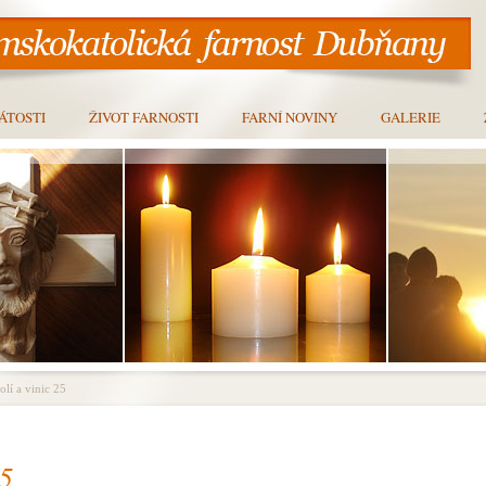
ÁTOSTI
ŽIVOT FARNOSTI
FARNÍ NOVINY
GALERIE
lí a vinic 25
25