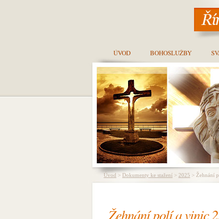
ÚVOD
BOHOSLUŽBY
SV
Úvod
>
Dokumenty ke stažení
>
2025
> Žehnání po
Žehnání polí a vinic 