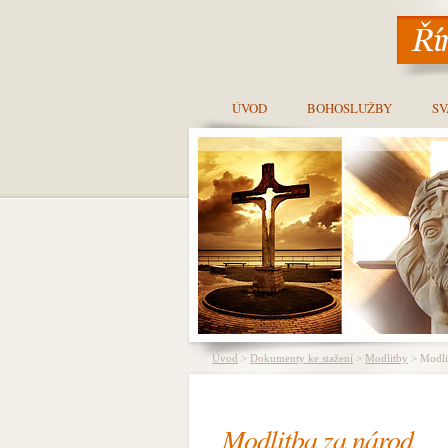
ÚVOD
BOHOSLUŽBY
SV
Úvod
>
Dokumenty ke stažení
>
Modlitby
> Modli
Modlitba za národ