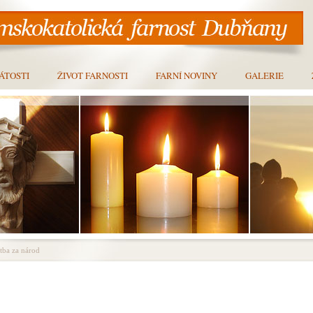
ÁTOSTI
ŽIVOT FARNOSTI
FARNÍ NOVINY
GALERIE
tba za národ