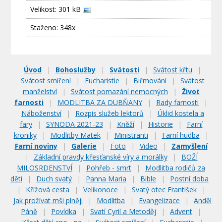
Velikost: 301 kB
Staženo: 348x
Úvod
|
Bohoslužby
|
Svátosti
|
Svátost křtu
|
Svátost smíření
|
Eucharistie
|
Biřmování
|
Svátost
manželství
|
Svátost pomazání nemocných
|
Život
farnosti
|
MODLITBA ZA DUBŇANY
|
Rady farnosti
|
Náboženství
|
Rozpis služeb lektorů
|
Úklid kostela a
fary
|
SYNODA 2021-23
|
Kněží
|
Historie
|
Farní
kroniky
|
Modlitby Matek
|
Ministranti
|
Farní hudba
|
Farní noviny
|
Galerie
|
Foto
|
Video
|
Zamyšlení
|
Základní pravdy křesťanské víry a morálky
|
BOŽÍ
MILOSRDENSTVÍ
|
Pohřeb - smrt
|
Modlitba rodičů za
děti
|
Duch svatý
|
Panna Maria
|
Bible
|
Postní doba
|
Křížová cesta
|
Velikonoce
|
Svatý otec František
|
Jak prožívat mši plněji
|
Modlitba
|
Evangelizace
|
Anděl
Páně
|
Povídka
|
Svatí Cyril a Metoděj
|
Advent
|