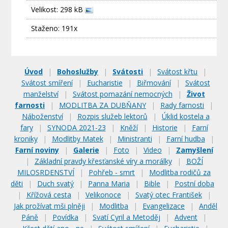
Velikost: 298 kB
Staženo: 191x
Úvod
|
Bohoslužby
|
Svátosti
|
Svátost křtu
|
Svátost smíření
|
Eucharistie
|
Biřmování
|
Svátost
manželství
|
Svátost pomazání nemocných
|
Život
farnosti
|
MODLITBA ZA DUBŇANY
|
Rady farnosti
|
Náboženství
|
Rozpis služeb lektorů
|
Úklid kostela a
fary
|
SYNODA 2021-23
|
Kněží
|
Historie
|
Farní
kroniky
|
Modlitby Matek
|
Ministranti
|
Farní hudba
|
Farní noviny
|
Galerie
|
Foto
|
Video
|
Zamyšlení
|
Základní pravdy křesťanské víry a morálky
|
BOŽÍ
MILOSRDENSTVÍ
|
Pohřeb - smrt
|
Modlitba rodičů za
děti
|
Duch svatý
|
Panna Maria
|
Bible
|
Postní doba
|
Křížová cesta
|
Velikonoce
|
Svatý otec František
|
Jak prožívat mši plněji
|
Modlitba
|
Evangelizace
|
Anděl
Páně
|
Povídka
|
Svatí Cyril a Metoděj
|
Advent
|