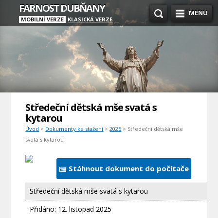
FARNOST DUBŇANY
MENU
MOBILNÍ VERZE
KLASICKÁ VERZE
Středeční dětská mše svatá s
kytarou
Úvod
>
Dokumenty ke stažení
>
2025
> Středeční dětská mše
svatá s kytarou
Stáhnout dokument do počítače
Středeční dětská mše svatá s kytarou
Přidáno:
12. listopad 2025