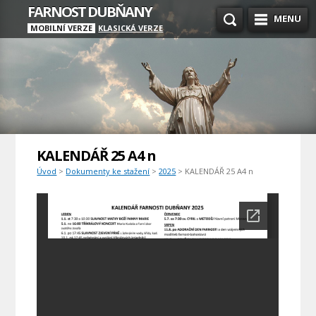
FARNOST DUBŇANY
MENU
MOBILNÍ VERZE
KLASICKÁ VERZE
KALENDÁŘ 25 A4 n
Úvod
>
Dokumenty ke stažení
>
2025
> KALENDÁŘ 25 A4 n