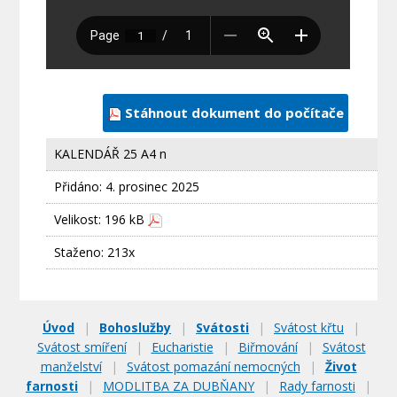
Stáhnout dokument do počítače
KALENDÁŘ 25 A4 n
Přidáno:
4. prosinec 2025
Velikost: 196 kB
Staženo: 213x
Úvod
|
Bohoslužby
|
Svátosti
|
Svátost křtu
|
Svátost smíření
|
Eucharistie
|
Biřmování
|
Svátost
manželství
|
Svátost pomazání nemocných
|
Život
farnosti
|
MODLITBA ZA DUBŇANY
|
Rady farnosti
|