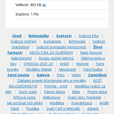
Velikost: 405 kB
Staženo: 179x
Úvod
|
Bohoslužby
|
Svátosti
|
Svátost křtu
|
Svátost smíření
|
Eucharistie
|
Biřmování
|
Svátost
manželství
|
Svátost pomazání nemocných
|
Život
farnosti
|
MODLITBA ZA DUBŇANY
|
Rady farnosti
|
Náboženství
|
Rozpis služeb lektorů
|
Úklid kostela a
fary
|
SYNODA 2021-23
|
Kněží
|
Historie
|
Farní
kroniky
|
Modlitby Matek
|
Ministranti
|
Farní hudba
|
Farní noviny
|
Galerie
|
Foto
|
Video
|
Zamyšlení
|
Základní pravdy křesťanské víry a morálky
|
BOŽÍ
MILOSRDENSTVÍ
|
Pohřeb - smrt
|
Modlitba rodičů za
děti
|
Duch svatý
|
Panna Maria
|
Bible
|
Postní doba
|
Křížová cesta
|
Velikonoce
|
Svatý otec František
|
Jak prožívat mši plněji
|
Modlitba
|
Evangelizace
|
Anděl
Páně
|
Povídka
|
Svatí Cyril a Metoděj
|
Advent
|