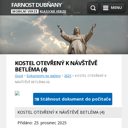
FARNOST DUBŇANY
MENU
MOBILNÍ VERZE
KLASICKÁ VERZE
KOSTEL OTEVŘENÝ K NÁVŠTĚVĚ
BETLÉMA (4)
Úvod
>
Dokumenty ke stažení
>
2025
> KOSTEL OTEVŘENÝ K
NÁVŠTĚVĚ BETLÉMA (4)
Stáhnout dokument do počítače
KOSTEL OTEVŘENÝ K NÁVŠTĚVĚ BETLÉMA (4)
Přidáno:
25. prosinec 2025