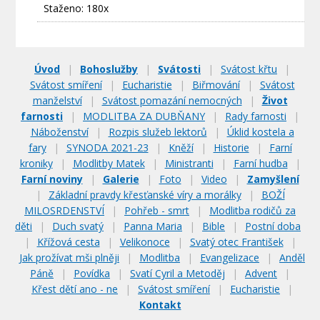
Staženo: 180x
Úvod
|
Bohoslužby
|
Svátosti
|
Svátost křtu
|
Svátost smíření
|
Eucharistie
|
Biřmování
|
Svátost
manželství
|
Svátost pomazání nemocných
|
Život
farnosti
|
MODLITBA ZA DUBŇANY
|
Rady farnosti
|
Náboženství
|
Rozpis služeb lektorů
|
Úklid kostela a
fary
|
SYNODA 2021-23
|
Kněží
|
Historie
|
Farní
kroniky
|
Modlitby Matek
|
Ministranti
|
Farní hudba
|
Farní noviny
|
Galerie
|
Foto
|
Video
|
Zamyšlení
|
Základní pravdy křesťanské víry a morálky
|
BOŽÍ
MILOSRDENSTVÍ
|
Pohřeb - smrt
|
Modlitba rodičů za
děti
|
Duch svatý
|
Panna Maria
|
Bible
|
Postní doba
|
Křížová cesta
|
Velikonoce
|
Svatý otec František
|
Jak prožívat mši plněji
|
Modlitba
|
Evangelizace
|
Anděl
Páně
|
Povídka
|
Svatí Cyril a Metoděj
|
Advent
|
Křest dětí ano - ne
|
Svátost smíření
|
Eucharistie
|
Kontakt