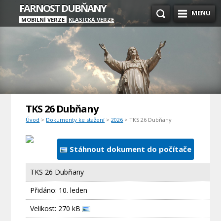
FARNOST DUBŇANY
MENU
MOBILNÍ VERZE
KLASICKÁ VERZE
TKS 26 Dubňany
Úvod
>
Dokumenty ke stažení
>
2026
> TKS 26 Dubňany
Stáhnout dokument do počítače
TKS 26 Dubňany
Přidáno:
10. leden
Velikost: 270 kB