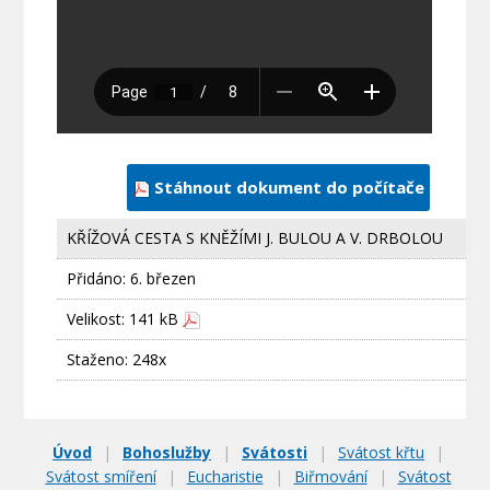
Stáhnout dokument do počítače
KŘÍŽOVÁ CESTA S KNĚŽÍMI J. BULOU A V. DRBOLOU
Přidáno:
6. březen
Velikost: 141 kB
Staženo: 248x
Úvod
|
Bohoslužby
|
Svátosti
|
Svátost křtu
|
Svátost smíření
|
Eucharistie
|
Biřmování
|
Svátost