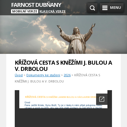
FARNOST DUBŇANY
MENU
MOBILNÍ VERZE
KLASICKÁ VERZE
KŘÍŽOVÁ CESTA S KNĚŽÍMI J. BULOU A
V. DRBOLOU
Úvod
>
Dokumenty ke stažení
>
2026
> KŘÍŽOVÁ CESTA S
KNĚŽÍMI J. BULOU A V. DRBOLOU