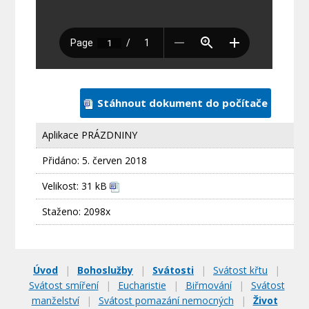
Stáhnout dokument do počítače
Aplikace PRÁZDNINY
Přidáno:
5. červen 2018
Velikost: 31 kB
Staženo: 2098x
Úvod
|
Bohoslužby
|
Svátosti
|
Svátost křtu
|
Svátost smíření
|
Eucharistie
|
Biřmování
|
Svátost
manželství
|
Svátost pomazání nemocných
|
Život