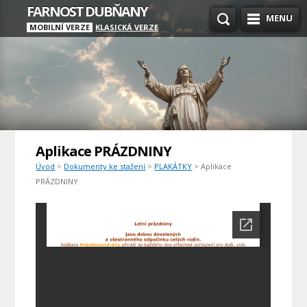
FARNOST DUBŇANY
MENU
MOBILNÍ VERZE
KLASICKÁ VERZE
Aplikace PRÁZDNINY
Úvod
>
Dokumenty ke stažení
>
PLAKÁTKY
> Aplikace
PRÁZDNINY