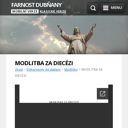
FARNOST DUBŇANY
MENU
MOBILNÍ VERZE
KLASICKÁ VERZE
MODLITBA ZA DIECÉZI
Úvod
>
Dokumenty ke stažení
>
Modlitby
> MODLITBA ZA
DIECÉZI