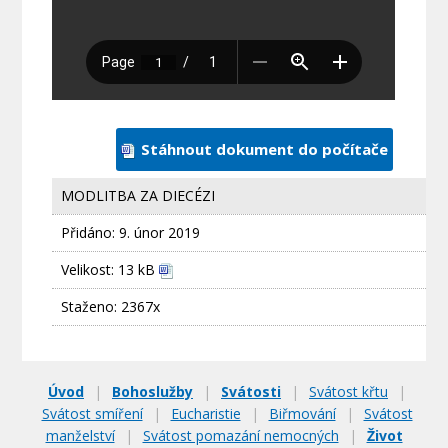
Stáhnout dokument do počítače
MODLITBA ZA DIECÉZI
Přidáno:
9. únor 2019
Velikost: 13 kB
Staženo: 2367x
Úvod
|
Bohoslužby
|
Svátosti
|
Svátost křtu
|
Svátost smíření
|
Eucharistie
|
Biřmování
|
Svátost
manželství
|
Svátost pomazání nemocných
|
Život