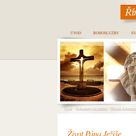
ÚVOD
BOHOSLUŽBY
SV
Úvod
>
Dokumenty ke stažení
>
Obecné dokumen
Život Pána Ježíše