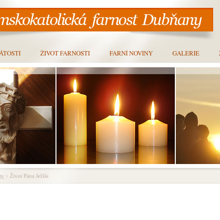
ÁTOSTI
ŽIVOT FARNOSTI
FARNÍ NOVINY
GALERIE
ty
> Život Pána Ježíše