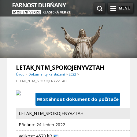
FARNOST DUBŇANY
MENU
MOBILNÍ VERZE
KLASICKÁ VERZE
LETAK_NTM_SPOKOJENYVZTAH
Úvod
>
Dokumenty ke stažení
>
2022
>
LETAK_NTM_SPOKOJENYVZTAH
Stáhnout dokument do počítače
LETAK_NTM_SPOKOJENYVZTAH
Přidáno:
24. leden 2022
Velikost: 4570 kB