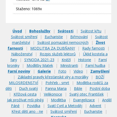
Staženo: 1069x
Úvod
|
Bohoslužby
|
Svátosti
|
Svátost křtu
|
Svátost smíření
|
Eucharistie
|
Biřmování
|
Svátost
manželství
|
Svátost pomazání nemocných
|
Život
farnosti
|
MODLITBA ZA DUBŇANY
|
Rady farnosti
|
Náboženství
|
Rozpis služeb lektorů
|
Úklid kostela a
fary
|
SYNODA 2021-23
|
Kněží
|
Historie
|
Farní
kroniky
|
Modlitby Matek
|
Ministranti
|
Farní hudba
|
Farní noviny
|
Galerie
|
Foto
|
Video
|
Zamyšlení
|
Základní pravdy křesťanské víry a morálky
|
BOŽÍ
MILOSRDENSTVÍ
|
Pohřeb - smrt
|
Modlitba rodičů za
děti
|
Duch svatý
|
Panna Maria
|
Bible
|
Postní doba
|
Křížová cesta
|
Velikonoce
|
Svatý otec František
|
Jak prožívat mši plněji
|
Modlitba
|
Evangelizace
|
Anděl
Páně
|
Povídka
|
Svatí Cyril a Metoděj
|
Advent
|
Křest dětí ano - ne
|
Svátost smíření
|
Eucharistie
|