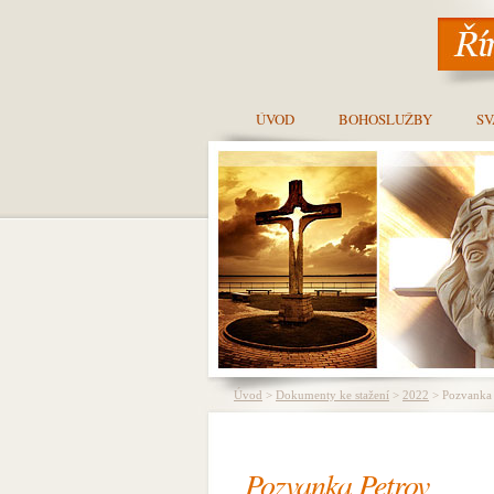
ÚVOD
BOHOSLUŽBY
SV
Úvod
>
Dokumenty ke stažení
>
2022
> Pozvanka 
Pozvanka Petrov