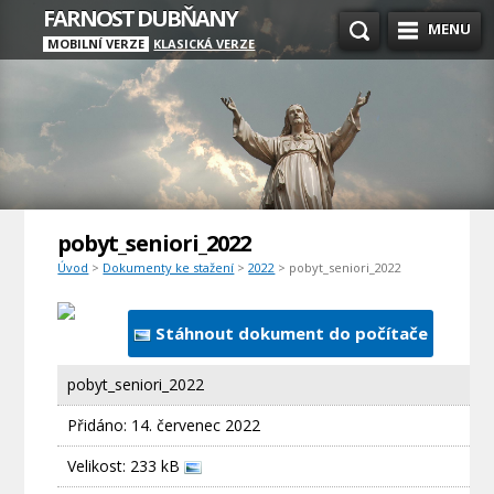
FARNOST DUBŇANY
MENU
MOBILNÍ VERZE
KLASICKÁ VERZE
pobyt_seniori_2022
Úvod
>
Dokumenty ke stažení
>
2022
> pobyt_seniori_2022
Stáhnout dokument do počítače
pobyt_seniori_2022
Přidáno:
14. červenec 2022
Velikost: 233 kB