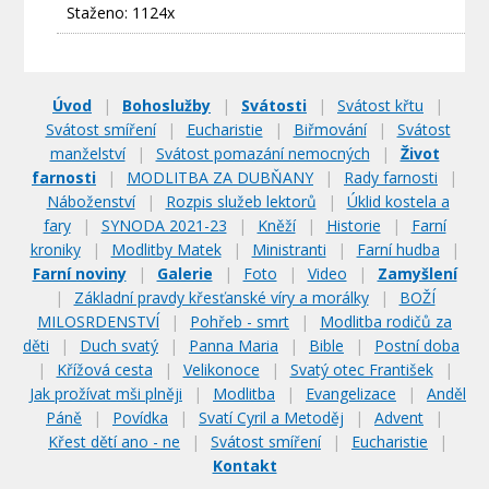
Staženo: 1124x
Úvod
|
Bohoslužby
|
Svátosti
|
Svátost křtu
|
Svátost smíření
|
Eucharistie
|
Biřmování
|
Svátost
manželství
|
Svátost pomazání nemocných
|
Život
farnosti
|
MODLITBA ZA DUBŇANY
|
Rady farnosti
|
Náboženství
|
Rozpis služeb lektorů
|
Úklid kostela a
fary
|
SYNODA 2021-23
|
Kněží
|
Historie
|
Farní
kroniky
|
Modlitby Matek
|
Ministranti
|
Farní hudba
|
Farní noviny
|
Galerie
|
Foto
|
Video
|
Zamyšlení
|
Základní pravdy křesťanské víry a morálky
|
BOŽÍ
MILOSRDENSTVÍ
|
Pohřeb - smrt
|
Modlitba rodičů za
děti
|
Duch svatý
|
Panna Maria
|
Bible
|
Postní doba
|
Křížová cesta
|
Velikonoce
|
Svatý otec František
|
Jak prožívat mši plněji
|
Modlitba
|
Evangelizace
|
Anděl
Páně
|
Povídka
|
Svatí Cyril a Metoděj
|
Advent
|
Křest dětí ano - ne
|
Svátost smíření
|
Eucharistie
|
Kontakt