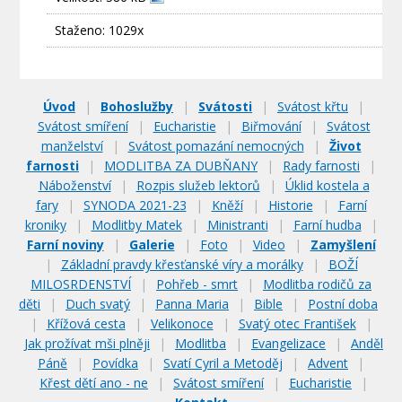
Staženo: 1029x
Úvod
|
Bohoslužby
|
Svátosti
|
Svátost křtu
|
Svátost smíření
|
Eucharistie
|
Biřmování
|
Svátost
manželství
|
Svátost pomazání nemocných
|
Život
farnosti
|
MODLITBA ZA DUBŇANY
|
Rady farnosti
|
Náboženství
|
Rozpis služeb lektorů
|
Úklid kostela a
fary
|
SYNODA 2021-23
|
Kněží
|
Historie
|
Farní
kroniky
|
Modlitby Matek
|
Ministranti
|
Farní hudba
|
Farní noviny
|
Galerie
|
Foto
|
Video
|
Zamyšlení
|
Základní pravdy křesťanské víry a morálky
|
BOŽÍ
MILOSRDENSTVÍ
|
Pohřeb - smrt
|
Modlitba rodičů za
děti
|
Duch svatý
|
Panna Maria
|
Bible
|
Postní doba
|
Křížová cesta
|
Velikonoce
|
Svatý otec František
|
Jak prožívat mši plněji
|
Modlitba
|
Evangelizace
|
Anděl
Páně
|
Povídka
|
Svatí Cyril a Metoděj
|
Advent
|
Křest dětí ano - ne
|
Svátost smíření
|
Eucharistie
|