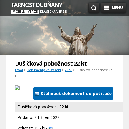
FARNOST DUBŇANY
MENU
MOBILNÍ VERZE
KLASICKÁ VERZE
Dušičková pobožnost 22 kt
Úvod
>
Dokumenty ke stažení
>
2022
> Dušičková pobožnost 22
kt
Stáhnout dokument do počítače
Dušičková pobožnost 22 kt
Přidáno:
24. říjen 2022
Velikost: 386 kB