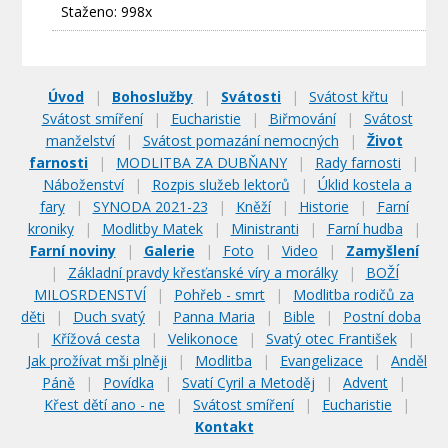
Staženo: 998x
Úvod
|
Bohoslužby
|
Svátosti
|
Svátost křtu
|
Svátost smíření
|
Eucharistie
|
Biřmování
|
Svátost
manželství
|
Svátost pomazání nemocných
|
Život
farnosti
|
MODLITBA ZA DUBŇANY
|
Rady farnosti
|
Náboženství
|
Rozpis služeb lektorů
|
Úklid kostela a
fary
|
SYNODA 2021-23
|
Kněží
|
Historie
|
Farní
kroniky
|
Modlitby Matek
|
Ministranti
|
Farní hudba
|
Farní noviny
|
Galerie
|
Foto
|
Video
|
Zamyšlení
|
Základní pravdy křesťanské víry a morálky
|
BOŽÍ
MILOSRDENSTVÍ
|
Pohřeb - smrt
|
Modlitba rodičů za
děti
|
Duch svatý
|
Panna Maria
|
Bible
|
Postní doba
|
Křížová cesta
|
Velikonoce
|
Svatý otec František
|
Jak prožívat mši plněji
|
Modlitba
|
Evangelizace
|
Anděl
Páně
|
Povídka
|
Svatí Cyril a Metoděj
|
Advent
|
Křest dětí ano - ne
|
Svátost smíření
|
Eucharistie
|
Kontakt