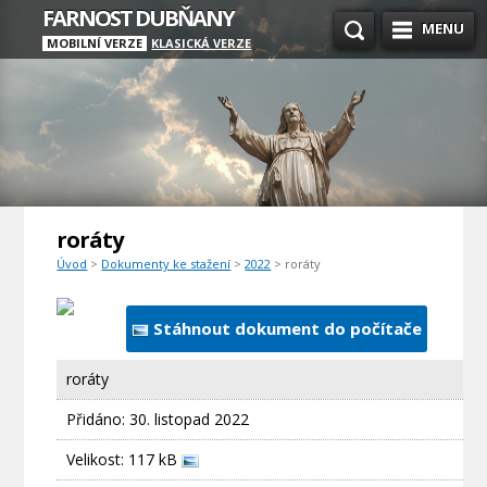
FARNOST DUBŇANY
MENU
MOBILNÍ VERZE
KLASICKÁ VERZE
roráty
Úvod
>
Dokumenty ke stažení
>
2022
> roráty
Stáhnout dokument do počítače
roráty
Přidáno:
30. listopad 2022
Velikost: 117 kB