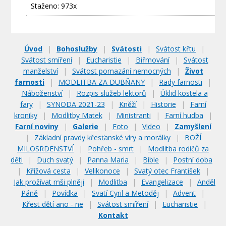
Staženo: 973x
Úvod
|
Bohoslužby
|
Svátosti
|
Svátost křtu
|
Svátost smíření
|
Eucharistie
|
Biřmování
|
Svátost
manželství
|
Svátost pomazání nemocných
|
Život
farnosti
|
MODLITBA ZA DUBŇANY
|
Rady farnosti
|
Náboženství
|
Rozpis služeb lektorů
|
Úklid kostela a
fary
|
SYNODA 2021-23
|
Kněží
|
Historie
|
Farní
kroniky
|
Modlitby Matek
|
Ministranti
|
Farní hudba
|
Farní noviny
|
Galerie
|
Foto
|
Video
|
Zamyšlení
|
Základní pravdy křesťanské víry a morálky
|
BOŽÍ
MILOSRDENSTVÍ
|
Pohřeb - smrt
|
Modlitba rodičů za
děti
|
Duch svatý
|
Panna Maria
|
Bible
|
Postní doba
|
Křížová cesta
|
Velikonoce
|
Svatý otec František
|
Jak prožívat mši plněji
|
Modlitba
|
Evangelizace
|
Anděl
Páně
|
Povídka
|
Svatí Cyril a Metoděj
|
Advent
|
Křest dětí ano - ne
|
Svátost smíření
|
Eucharistie
|
Kontakt