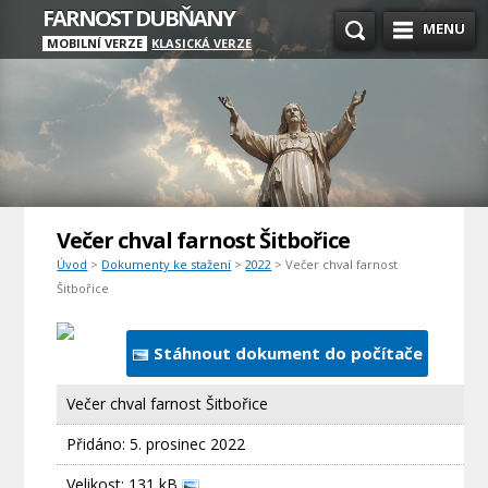
FARNOST DUBŇANY
MENU
MOBILNÍ VERZE
KLASICKÁ VERZE
Večer chval farnost Šitbořice
Úvod
>
Dokumenty ke stažení
>
2022
> Večer chval farnost
Šitbořice
Stáhnout dokument do počítače
Večer chval farnost Šitbořice
Přidáno:
5. prosinec 2022
Velikost: 131 kB