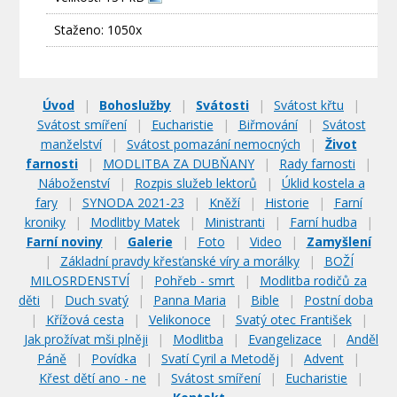
Staženo: 1050x
Úvod
|
Bohoslužby
|
Svátosti
|
Svátost křtu
|
Svátost smíření
|
Eucharistie
|
Biřmování
|
Svátost
manželství
|
Svátost pomazání nemocných
|
Život
farnosti
|
MODLITBA ZA DUBŇANY
|
Rady farnosti
|
Náboženství
|
Rozpis služeb lektorů
|
Úklid kostela a
fary
|
SYNODA 2021-23
|
Kněží
|
Historie
|
Farní
kroniky
|
Modlitby Matek
|
Ministranti
|
Farní hudba
|
Farní noviny
|
Galerie
|
Foto
|
Video
|
Zamyšlení
|
Základní pravdy křesťanské víry a morálky
|
BOŽÍ
MILOSRDENSTVÍ
|
Pohřeb - smrt
|
Modlitba rodičů za
děti
|
Duch svatý
|
Panna Maria
|
Bible
|
Postní doba
|
Křížová cesta
|
Velikonoce
|
Svatý otec František
|
Jak prožívat mši plněji
|
Modlitba
|
Evangelizace
|
Anděl
Páně
|
Povídka
|
Svatí Cyril a Metoděj
|
Advent
|
Křest dětí ano - ne
|
Svátost smíření
|
Eucharistie
|