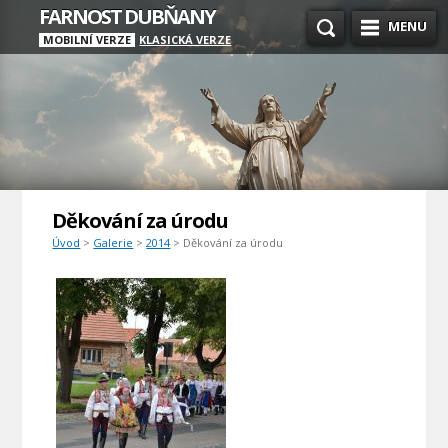
FARNOST DUBŇANY
MENU
MOBILNÍ VERZE
KLASICKÁ VERZE
Děkování za úrodu
Úvod
>
Galerie
>
2014
> Děkování za úrodu