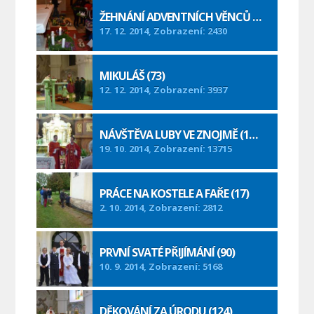
ŽEHNÁNÍ ADVENTNÍCH VĚNCŮ (19)
17. 12. 2014, Zobrazení: 2430
MIKULÁŠ (73)
12. 12. 2014, Zobrazení: 3937
NÁVŠTĚVA LUBY VE ZNOJMĚ (163)
19. 10. 2014, Zobrazení: 13715
PRÁCE NA KOSTELE A FAŘE (17)
2. 10. 2014, Zobrazení: 2812
PRVNÍ SVATÉ PŘIJÍMÁNÍ (90)
10. 9. 2014, Zobrazení: 5168
DĚKOVÁNÍ ZA ÚRODU (124)