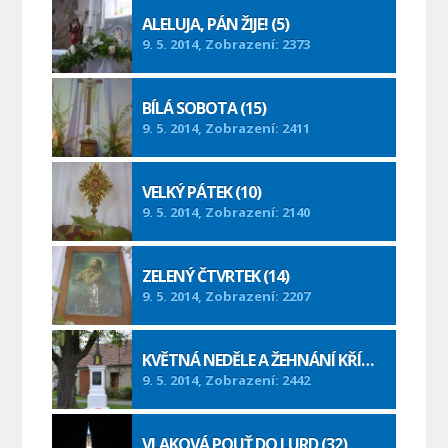
ALELUJA, PÁN ŽIJE! (5)
9. 5. 2014, Zobrazení: 2373
BÍLÁ SOBOTA (15)
9. 5. 2014, Zobrazení: 2411
VELKÝ PÁTEK (10)
9. 5. 2014, Zobrazení: 2140
ZELENÝ ČTVRTEK (14)
9. 5. 2014, Zobrazení: 2207
KVĚTNÁ NEDĚLE A ŽEHNÁNÍ KŘÍŽE (14)
9. 5. 2014, Zobrazení: 2442
VLAKOVÁ POUŤ DO LURD (32)