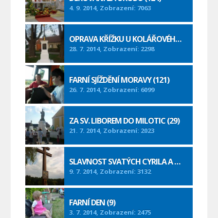
4. 9. 2014, Zobrazení: 7063
OPRAVA KŘÍŽKU U KOLÁŘOVÉHO (32)
28. 7. 2014, Zobrazení: 2298
FARNÍ SJÍŽDĚNÍ MORAVY (121)
26. 7. 2014, Zobrazení: 6099
ZA SV. LIBOREM DO MILOTIC (29)
21. 7. 2014, Zobrazení: 2023
SLAVNOST SVATÝCH CYRILA A METODĚJE (57)
9. 7. 2014, Zobrazení: 3132
FARNÍ DEN (9)
3. 7. 2014, Zobrazení: 2475