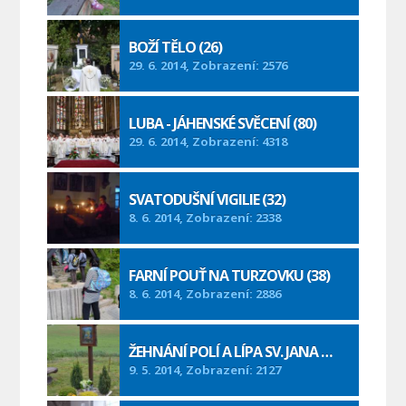
BOŽÍ TĚLO (26)
29. 6. 2014, Zobrazení: 2576
LUBA - JÁHENSKÉ SVĚCENÍ (80)
29. 6. 2014, Zobrazení: 4318
SVATODUŠNÍ VIGILIE (32)
8. 6. 2014, Zobrazení: 2338
FARNÍ POUŤ NA TURZOVKU (38)
8. 6. 2014, Zobrazení: 2886
ŽEHNÁNÍ POLÍ A LÍPA SV. JANA PAVLA II. (19)
9. 5. 2014, Zobrazení: 2127