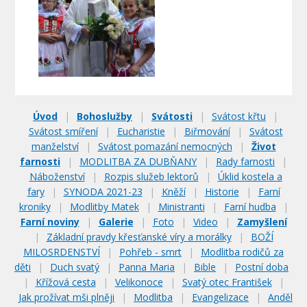
Úvod
|
Bohoslužby
|
Svátosti
|
Svátost křtu
|
Svátost smíření
|
Eucharistie
|
Biřmování
|
Svátost
manželství
|
Svátost pomazání nemocných
|
Život
farnosti
|
MODLITBA ZA DUBŇANY
|
Rady farnosti
|
Náboženství
|
Rozpis služeb lektorů
|
Úklid kostela a
fary
|
SYNODA 2021-23
|
Kněží
|
Historie
|
Farní
kroniky
|
Modlitby Matek
|
Ministranti
|
Farní hudba
|
Farní noviny
|
Galerie
|
Foto
|
Video
|
Zamyšlení
|
Základní pravdy křesťanské víry a morálky
|
BOŽÍ
MILOSRDENSTVÍ
|
Pohřeb - smrt
|
Modlitba rodičů za
děti
|
Duch svatý
|
Panna Maria
|
Bible
|
Postní doba
|
Křížová cesta
|
Velikonoce
|
Svatý otec František
|
Jak prožívat mši plněji
|
Modlitba
|
Evangelizace
|
Anděl