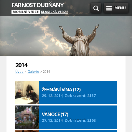
FARNOST DUBŇANY
MENU
MOBILNÍ VERZE
KLASICKÁ VERZE
2014
Úvod
>
Galerie
> 2014
ŽEHNÁNÍ VÍNA (12)
29. 12. 2014, Zobrazení: 2157
VÁNOCE (17)
27. 12. 2014, Zobrazení: 2168