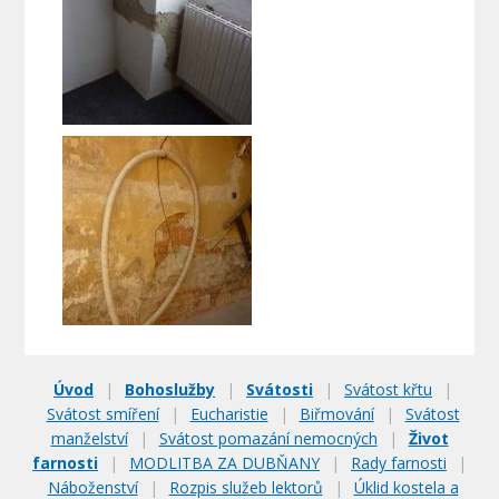
Úvod
|
Bohoslužby
|
Svátosti
|
Svátost křtu
|
Svátost smíření
|
Eucharistie
|
Biřmování
|
Svátost
manželství
|
Svátost pomazání nemocných
|
Život
farnosti
|
MODLITBA ZA DUBŇANY
|
Rady farnosti
|
Náboženství
|
Rozpis služeb lektorů
|
Úklid kostela a