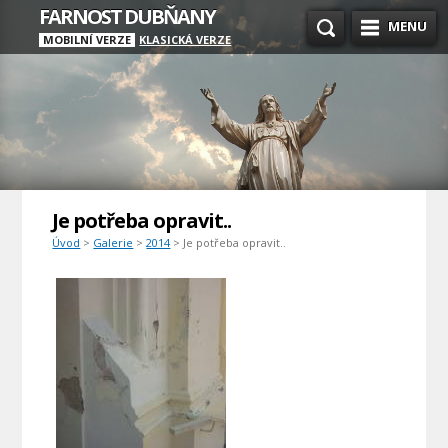
FARNOST DUBŇANY
MENU
MOBILNÍ VERZE
KLASICKÁ VERZE
Je potřeba opravit..
Úvod
>
Galerie
>
2014
> Je potřeba opravit..