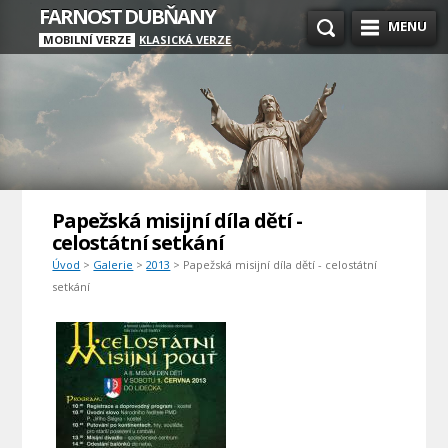
FARNOST DUBŇANY
MENU
MOBILNÍ VERZE
KLASICKÁ VERZE
Papežská misijní díla dětí -
celostátní setkání
Úvod
>
Galerie
>
2013
> Papežská misijní díla dětí - celostátní
setkání