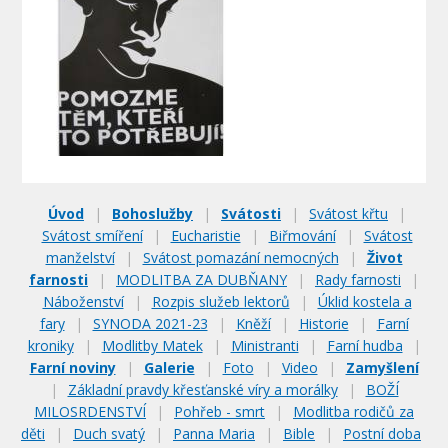
Úvod
|
Bohoslužby
|
Svátosti
|
Svátost křtu
|
Svátost smíření
|
Eucharistie
|
Biřmování
|
Svátost
manželství
|
Svátost pomazání nemocných
|
Život
farnosti
|
MODLITBA ZA DUBŇANY
|
Rady farnosti
|
Náboženství
|
Rozpis služeb lektorů
|
Úklid kostela a
fary
|
SYNODA 2021-23
|
Kněží
|
Historie
|
Farní
kroniky
|
Modlitby Matek
|
Ministranti
|
Farní hudba
|
Farní noviny
|
Galerie
|
Foto
|
Video
|
Zamyšlení
|
Základní pravdy křesťanské víry a morálky
|
BOŽÍ
MILOSRDENSTVÍ
|
Pohřeb - smrt
|
Modlitba rodičů za
děti
|
Duch svatý
|
Panna Maria
|
Bible
|
Postní doba