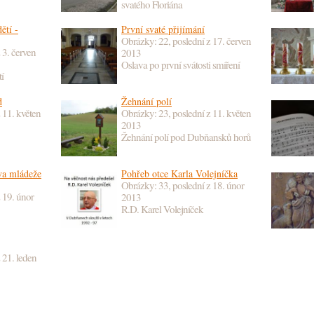
svatého Floriána
ětí -
První svaté přijímání
Obrázky: 22, poslední z
17. červen
z
3. červen
2013
Oslava po první svátosti smíření
í
d
Žehnání polí
z
11. květen
Obrázky: 23, poslední z
11. květen
2013
Žehnání polí pod Dubňansků horů
va mládeže
Pohřeb otce Karla Volejníčka
Obrázky: 33, poslední z
18. únor
z
19. únor
2013
R.D. Karel Volejníček
z
21. leden