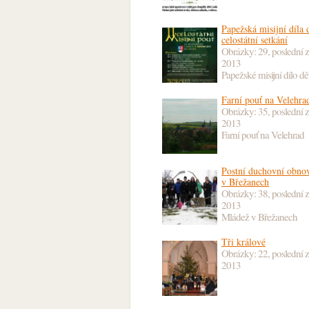
Papežská misijní díla d
celostátní setkání
Obrázky: 29, poslední 
2013
Papežské misijní dílo dět
Farní pouť na Velehra
Obrázky: 35, poslední 
2013
Farní pouť na Velehrad
Postní duchovní obno
v Břežanech
Obrázky: 38, poslední 
2013
Mládež v Břežanech
Tři králové
Obrázky: 22, poslední 
2013