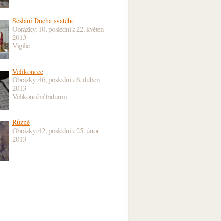
Seslání Ducha svatého
Obrázky: 10, poslední z
22. květen
2013
Vigilie
Velikonoce
Obrázky: 46, poslední z
6. duben
2013
Velikonoční triduum
Různé
Obrázky: 42, poslední z
25. únor
2013