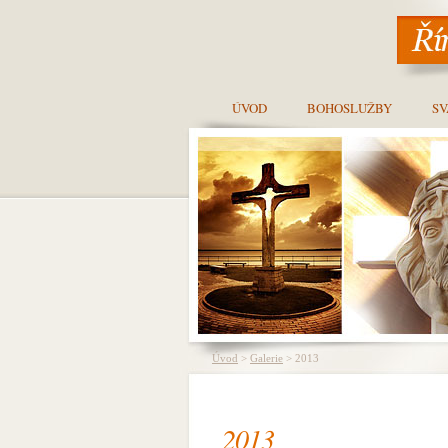
ÚVOD
BOHOSLUŽBY
SV
Úvod
>
Galerie
> 2013
2013