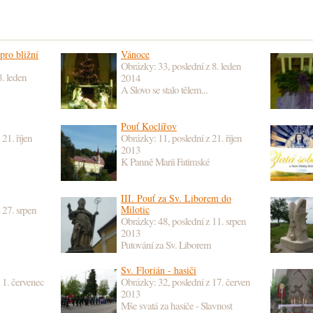
pro bližní
Vánoce
Obrázky: 33, poslední z
8. leden
8. leden
2014
A Slovo se stalo tělem...
Pouť Koclířov
z
21. říjen
Obrázky: 11, poslední z
21. říjen
2013
K Panně Marii Fatimské
III. Pouť za Sv. Liborem do
z
27. srpen
Milotic
Obrázky: 48, poslední z
11. srpen
2013
Putování za Sv. Liborem
Sv. Florián - hasiči
z
1. červenec
Obrázky: 32, poslední z
17. červen
2013
Mše svatá za hasiče - Slavnost