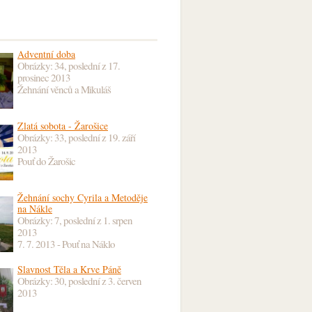
Adventní doba
Obrázky: 34, poslední z
17.
prosinec 2013
Žehnání věnců a Mikuláš
Zlatá sobota - Žarošice
Obrázky: 33, poslední z
19. září
2013
Pouť do Žarošic
Žehnání sochy Cyrila a Metoděje
na Nákle
Obrázky: 7, poslední z
1. srpen
2013
7. 7. 2013 - Pouť na Náklo
Slavnost Těla a Krve Páně
Obrázky: 30, poslední z
3. červen
2013