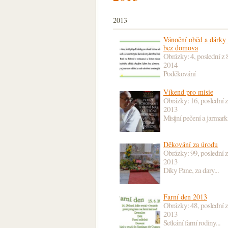
2013
Vánoční oběd a dárky 
bez domova
Obrázky: 4, poslední z
2014
Poděkování
Víkend pro misie
Obrázky: 16, poslední 
2013
Misijní pečení a jarmark
Děkování za úrodu
Obrázky: 99, poslední 
2013
Díky Pane, za dary...
Farní den 2013
Obrázky: 48, poslední 
2013
Setkání farní rodiny...