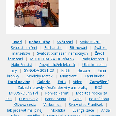
Úvod
|
Bohoslužby
|
Svátosti
|
Svátost křtu
|
Svátost smíření
|
Eucharistie
|
Biřmování
|
Svátost
manželství
|
Svátost pomazání nemocných
|
Život
farnosti
|
MODLITBA ZA DUBŇANY
|
Rady farnosti
|
Náboženství
|
Rozpis služeb lektorů
|
Úklid kostela a
fary
|
SYNODA 2021-23
|
Kněží
|
Historie
|
Farní
kroniky
|
Modlitby Matek
|
Ministranti
|
Farní hudba
|
Farní noviny
|
Galerie
|
Foto
|
Video
|
Zamyšlení
|
Základní pravdy křesťanské víry a morálky
|
BOŽÍ
MILOSRDENSTVÍ
|
Pohřeb - smrt
|
Modlitba rodičů za
děti
|
Duch svatý
|
Panna Maria
|
Bible
|
Postní doba
|
Křížová cesta
|
Velikonoce
|
Svatý otec František
|
Jak prožívat mši plněji
|
Modlitba
|
Evangelizace
|
Anděl
Páně
|
Povídka
|
Svatí Cyril a Metoděj
|
Advent
|