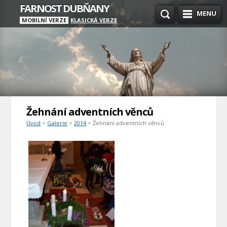
FARNOST DUBŇANY
MENU
MOBILNÍ VERZE
KLASICKÁ VERZE
Žehnání adventních věnců
Úvod
>
Galerie
>
2014
> Žehnání adventních věnců