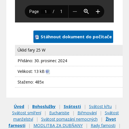
Stáhnout dokument do počítače
Úklid fary 25 W
Přidáno:
30. prosinec 2024
Velikost: 13 kB
Staženo: 485x
Úvod
|
Bohoslužby
|
Svátosti
|
Svátost křtu
|
Svátost smíření
|
Eucharistie
|
Biřmování
|
Svátost
manželství
|
Svátost pomazání nemocných
|
Život
farnosti
|
MODLITBA ZA DUBŇANY
|
Rady farnosti
|