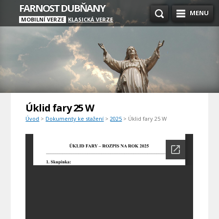
FARNOST DUBŇANY
MENU
MOBILNÍ VERZE
KLASICKÁ VERZE
Úklid fary 25 W
Úvod
>
Dokumenty ke stažení
>
2025
> Úklid fary 25 W