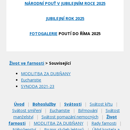
NÁRODNÍ POUŤ V JUBILEJNÍM ROCE 2025
JUBILEJNÍ ROK 2025
FOTOGALERIE
POUTÍ DO ŘÍMA 2025
Život ve farnosti
> Související
MODLITBA ZA DUBŇANY
Eucharistie
SYNODA 2021-23
Úvod
|
Bohoslužby
|
Svátosti
|
Svátost křtu
|
Svátost smíření
|
Eucharistie
|
Biřmování
|
Svátost
manželství
|
Svátost pomazání nemocných
|
Život
farnosti
|
MODLITBA ZA DUBŇANY
|
Rady farnosti
|
Náboženství
|
Rozpis služeb lektorů
|
Úklid kostela a