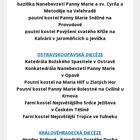
bazilika Nanebevzetí Panny Marie a sv. Cyrila a
Metoděje na Velehradě
poutní kostel Panny Marie Sněžné na
Provodově
poutní kostel Povýšení svatého Kříže na
Kalvárii v Jaroměřicích u Jevíčka
OSTRAVSKOOPAVSKÁ DIECÉZE
Katedrála Božského Spasitele v Ostravě
Konkatedrála Nanebevzetí Panny Marie
v Opavě
Poutní kostel na Maria Hilf u Zlatých Hor
Poutní kostel Panny Marie Bolestné na Cvilíně u
Krnova
Farní kostel Nejsvětějšího Srdce Ježíšova
v Českém Těšíně
Farní kostel Nejsvětější Trojice ve Fulneku
KRÁLOVÉHRADECKÁ DIECÉZE
Hradec Králové, Katedrála Svatého Ducha