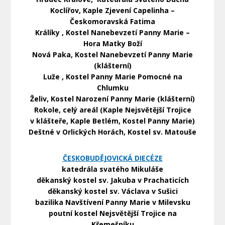
Koclířov, Kaple Zjevení Capelinha –
Českomoravská Fatima
Králíky , Kostel Nanebevzetí Panny Marie –
Hora Matky Boží
Nová Paka, Kostel Nanebevzetí Panny Marie
(klášterní)
Luže , Kostel Panny Marie Pomocné na
Chlumku
Želiv, Kostel Narození Panny Marie (klášterní)
Rokole, celý areál (Kaple Nejsvětější Trojice
v klášteře, Kaple Betlém, Kostel Panny Marie)
Deštné v Orlických Horách, Kostel sv. Matouše
ČESKOBUDĚJOVICKÁ DIECÉZE
katedrála svatého Mikuláše
děkanský kostel sv. Jakuba v Prachaticích
děkanský kostel sv. Václava v Sušici
bazilika Navštívení Panny Marie v Milevsku
poutní kostel Nejsvětější Trojice na
Křemešníku