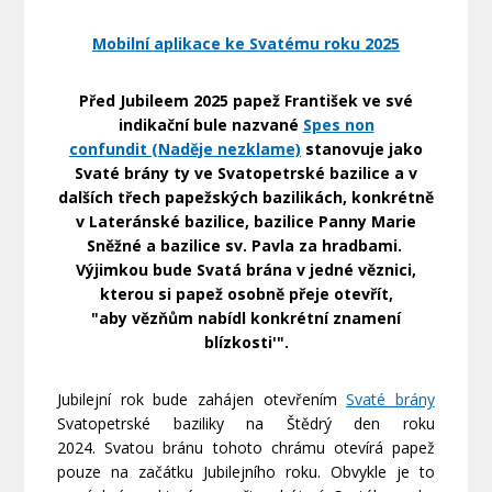
Mobilní aplikace ke Svatému roku 2025
Před Jubileem 2025 papež František ve své
indikační bule nazvané
Spes non
confundit (Naděje nezklame)
stanovuje jako
Svaté brány ty ve Svatopetrské bazilice a v
dalších třech papežských bazilikách, konkrétně
v Lateránské bazilice, bazilice Panny Marie
Sněžné a bazilice sv. Pavla za hradbami.
Výjimkou bude Svatá brána v jedné věznici,
kterou si papež osobně přeje otevřít,
"aby vězňům nabídl konkrétní znamení
blízkosti'".
Jubilejní rok bude zahájen otevřením
Svaté brány
Svatopetrské baziliky na Štědrý den roku
2024. Svatou bránu tohoto chrámu otevírá papež
pouze na začátku Jubilejního roku. Obvykle je to