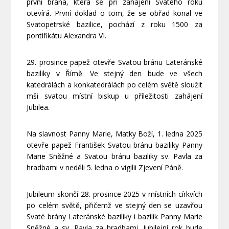
první brána, která se při zahájení Svatého roku
otevírá. První doklad o tom, že se obřad konal ve
Svatopetrské bazilice, pochází z roku 1500 za
pontifikátu Alexandra VI.
29. prosince papež otevře Svatou bránu Lateránské
baziliky v Římě. Ve stejný den bude ve všech
katedrálách a konkatedrálách po celém světě sloužit
mši svatou místní biskup u příležitosti zahájení
Jubilea.
Na slavnost Panny Marie, Matky Boží, 1. ledna 2025
otevře papež František Svatou bránu baziliky Panny
Marie Sněžné a Svatou bránu baziliky sv. Pavla za
hradbami v neděli 5. ledna o vigilii Zjevení Páně.
Jubileum skončí 28. prosince 2025 v místních církvích
po celém světě, přičemž ve stejný den se uzavřou
Svaté brány Lateránské baziliky i bazilik Panny Marie
Sněžné a sv. Pavla za hradbami. Jubilejní rok bude