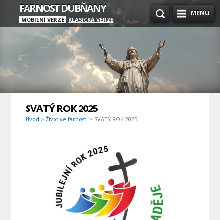
FARNOST DUBŇANY
MENU
MOBILNÍ VERZE
KLASICKÁ VERZE
SVATÝ ROK 2025
Úvod
>
Život ve farnosti
> SVATÝ ROK 2025